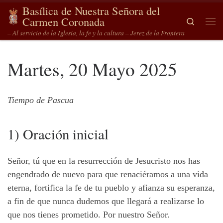
Basílica de Nuestra Señora del
Saltar al contenido
Carmen Coronada
Search
Me
– Al servicio de la Iglesia, la fe y la cultura – Jerez de la Frontera
Martes, 20 Mayo 2025
Tiempo de Pascua
1) Oración inicial
Señor, tú que en la resurrección de Jesucristo nos has
engendrado de nuevo para que renaciéramos a una vida
eterna, fortifica la fe de tu pueblo y afianza su esperanza,
a fin de que nunca dudemos que llegará a realizarse lo
que nos tienes prometido. Por nuestro Señor.