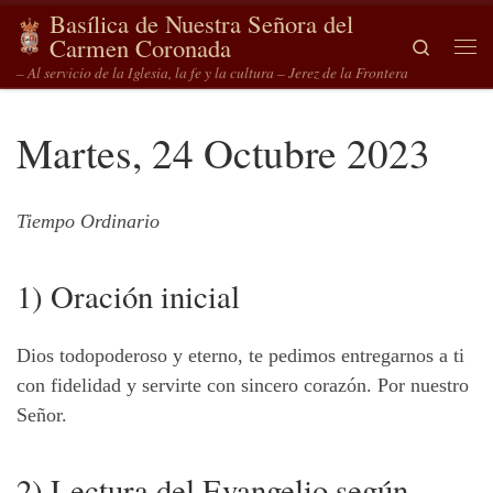
Basílica de Nuestra Señora del
Saltar al contenido
Carmen Coronada
Search
Me
– Al servicio de la Iglesia, la fe y la cultura – Jerez de la Frontera
Martes, 24 Octubre 2023
Tiempo Ordinario
1) Oración inicial
Dios todopoderoso y eterno, te pedimos entregarnos a ti
con fidelidad y servirte con sincero corazón. Por nuestro
Señor.
2) Lectura del Evangelio según