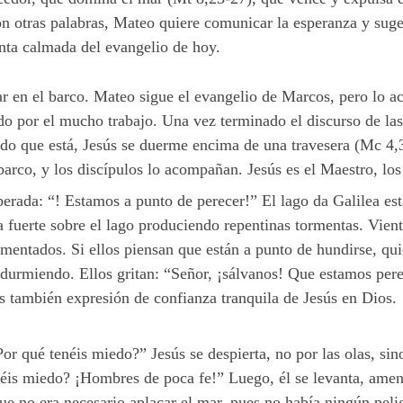
on otras palabras, Mateo quiere comunicar la esperanza y sug
enta calmada del evangelio de hoy.
ar en el barco. Mateo sigue el evangelio de Marcos, pero lo a
do por el mucho trabajo. Una vez terminado el discurso de las
sado que está, Jesús se duerme encima de una travesera (Mc 4
barco, y los discípulos lo acompañan. Jesús es el Maestro, los
erada: “! Estamos a punto de perecer!” El lago da Galilea est
la fuerte sobre el lago produciendo repentinas tormentas. Vien
mentados. Si ellos piensan que están a punto de hundirse, quie
e durmiendo. Ellos gritan: “Señor, ¡sálvanos! Que estamos pe
s también expresión de confianza tranquila de Jesús en Dios. ¡
r qué tenéis miedo?” Jesús se despierta, no por las olas, sino
enéis miedo? ¡Hombres de poca fe!” Luego, él se levanta, amen
ue no era necesario aplacar el mar, pues no había ningún pel