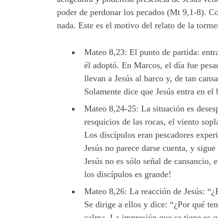
poder de perdonar los pecados (Mt 9,1-8). C
nada. Este es el motivo del relato de la torm
Mateo 8,23: El punto de partida: entr
él adoptó. En Marcos, el día fue pesa
llevan a Jesús al barco y, de tan can
Solamente dice que Jesús entra en el 
Mateo 8,24-25: La situación es desesp
resquicios de las rocas, el viento sop
Los discípulos eran pescadores experi
Jesús no parece darse cuenta, y sigu
Jesús no es sólo señal de cansancio, e
los discípulos es grande!
Mateo 8,26: La reacción de Jesús: “¿Po
Se dirige a ellos y dice: “¿Por qué t
calma. La impresión que se tiene es q