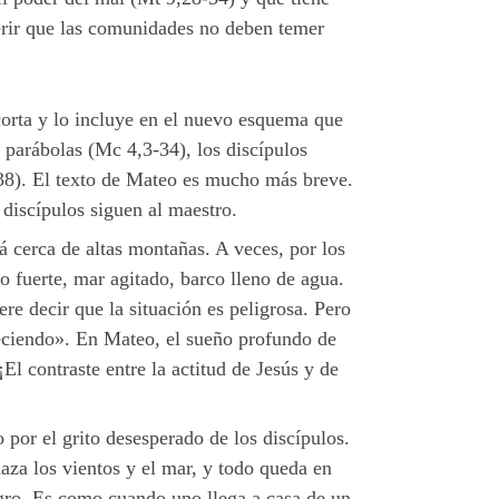
erir que las comunidades no deben temer
corta y lo incluye en el nuevo esquema que
 parábolas (Mc 4,3-34), los discípulos
,38). El texto de Mateo es mucho más breve.
 discípulos siguen al maestro.
á cerca de altas montañas. A veces, por los
to fuerte, mar agitado, barco lleno de agua.
re decir que la situación es peligrosa. Pero
reciendo». En Mateo, el sueño profundo de
El contraste entre la actitud de Jesús y de
 por el grito desesperado de los discípulos.
aza los vientos y el mar, y todo queda en
igro. Es como cuando uno llega a casa de un