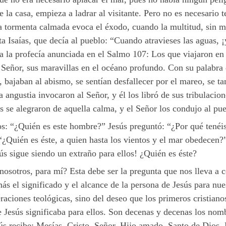
e la casa, empieza a ladrar al visitante. Pero no es necesario
 la tormenta calmada evoca el éxodo, cuando la multitud, sin m
a Isaías, que decía al pueblo: “Cuando atravieses las aguas, ¡y
 la profecía anunciada en el Salmo 107: Los que viajaron en b
 Señor, sus maravillas en el océano profundo. Con su palabra 
lo, bajaban al abismo, se sentían desfallecer por el mareo, s
la angustia invocaron al Señor, y él los libró de sus tribulaci
es se alegraron de aquella calma, y el Señor los condujo al pu
os: “¿Quién es este hombre?” Jesús preguntó: “¿Por qué tenéi
¿Quién es éste, a quien hasta los vientos y el mar obedecen?
ús sigue siendo un extraño para ellos! ¿Quién es éste?
osotros, para mí? Esta debe ser la pregunta que nos lleva a c
ás el significado y el alcance de la persona de Jesús para nue
eraciones teológicas, sino del deseo que los primeros cristian
 Jesús significaba para ellos. Son decenas y decenas los nombr
esús recibe: Mesías, Cristo, Señor, Hijo amado, Santo de Dios