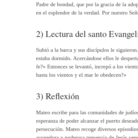
Padre de bondad, que por la gracia de la adop
en el esplendor de la verdad. Por nuestro Señ
2) Lectura del santo Evange
Subió a la barca y sus discípulos le siguiero
estaba dormido. Acercándose ellos le despert
fe?» Entonces se levantó, increpó a los vien
hasta los vientos y el mar le obedecen?»
3) Reflexión
Mateo escribe para las comunidades de judíos
esperanza de poder alcanzar el puerto desead
persecución. Mateo recoge diversos episodios
acogedora y poderosa presencia de Jesús venc