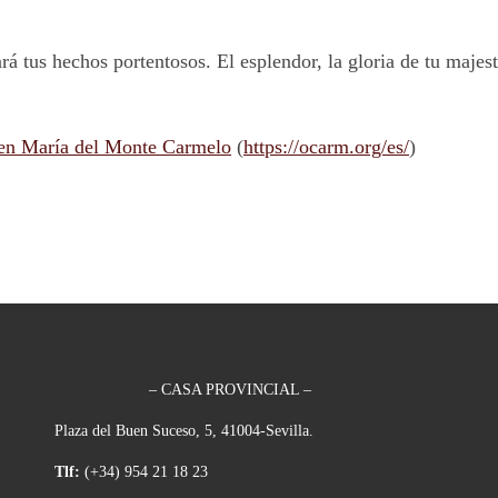
 tus hechos portentosos. El esplendor, la gloria de tu majesta
en María del Monte Carmelo
(
https://ocarm.org/es/
)
– CASA PROVINCIAL –
Plaza del Buen Suceso, 5, 41004-Sevilla.
Tlf:
(+34) 954 21 18 23