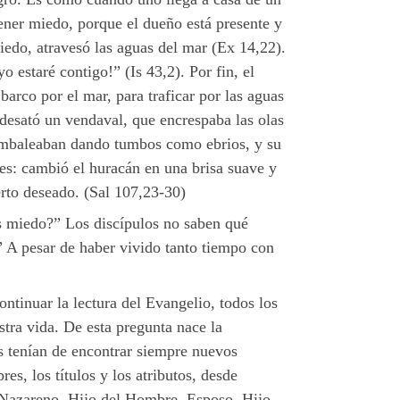
 tener miedo, porque el dueño está presente y
iedo, atravesó las aguas del mar (Ex 14,22).
o estaré contigo!” (Is 43,2). Por fin, el
arco por el mar, para traficar por las aguas
desató un vendaval, que encrespaba las olas
e tambaleaban dando tumbos como ebrios, y su
ones: cambió el huracán en una brisa suave y
erto deseado. (Sal 107,23-30)
s miedo?” Los discípulos no saben qué
” A pesar de haber vivido tanto tiempo con
ontinuar la lectura del Evangelio, todos los
stra vida. De esta pregunta nace la
os tenían de encontrar siempre nuevos
es, los títulos y los atributos, desde
, Nazareno, Hijo del Hombre, Esposo, Hijo