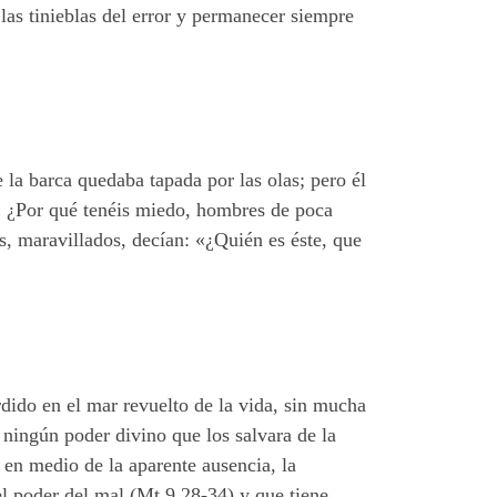
las tinieblas del error y permanecer siempre
 la barca quedaba tapada por las olas; pero él
 « ¿Por qué tenéis miedo, hombres de poca
s, maravillados, decían: «¿Quién es éste, que
dido en el mar revuelto de la vida, sin mucha
 ningún poder divino que los salvara de la
 en medio de la aparente ausencia, la
l poder del mal (Mt 9,28-34) y que tiene