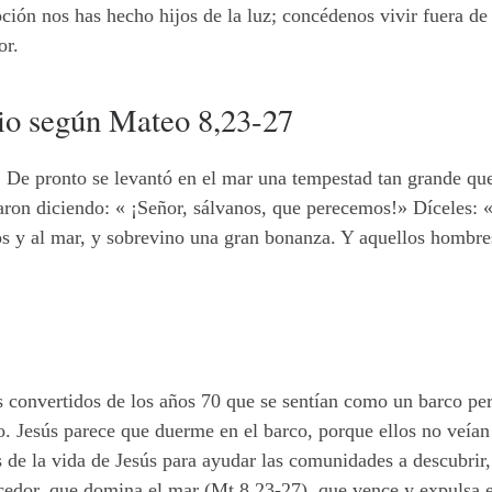
ción nos has hecho hijos de la luz; concédenos vivir fuera de 
or.
lio según Mateo 8,23-27
n. De pronto se levantó en el mar una tempestad tan grande que
aron diciendo: « ¡Señor, sálvanos, que perecemos!» Díceles:
tos y al mar, y sobrevino una gran bonanza. Y aquellos hombre
 convertidos de los años 70 que se sentían como un barco per
o. Jesús parece que duerme en el barco, porque ellos no veían
 de la vida de Jesús para ayudar las comunidades a descubrir,
edor, que domina el mar (Mt 8,23-27), que vence y expulsa e