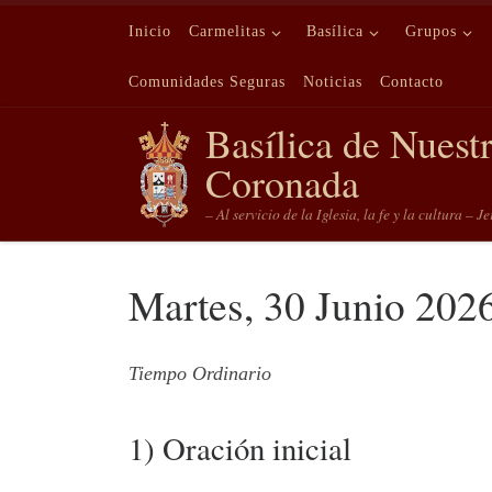
Saltar al contenido
Inicio
Carmelitas
Basílica
Grupos
Comunidades Seguras
Noticias
Contacto
Basílica de Nuest
Coronada
– Al servicio de la Iglesia, la fe y la cultura – J
Martes, 30 Junio 202
Tiempo Ordinario
1) Oración inicial