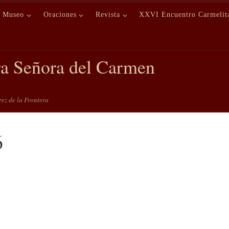
Museo
Oraciones
Revista
XXVI Encuentro Carmelit
ra Señora del Carmen
erez de la Frontera
6