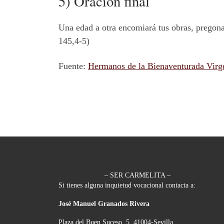
5) Oración final
Una edad a otra encomiará tus obras, pregonará
145,4-5)
Fuente:
Hermanos de la Bienaventurada Virg
– SER CARMELITA –
Si tienes alguna inquietud vocacional contacta a:
José Manuel Granados Rivera
Plaza del Buen Suceso, 5, 41004-Sevilla.