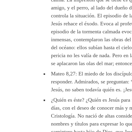
amigo, y el perro, al lado del dueño d
controla la situación. El episodio de
Jesús rehace el éxodo. Evoca al profet
episodio de la tormenta calmada evoca
inmensas, contemplaron las obras del
del océano: ellos subían hasta el cie
pericia no les valía de nada. Pero en 
se aplacaron las olas del mar; entonc
Mateo 8,27: El miedo de los discípul
responder. Admirados, se preguntan: “
Jesús, no saben todavía quién es. ¡Jes
¿Quién es éste? ¿Quién es Jesús para n
días, con el deseo de conocer más y m
Cristología. No nació de altas consid
nombres y títulos para expresar lo que
carpintero hasta hijo de Dios, que J