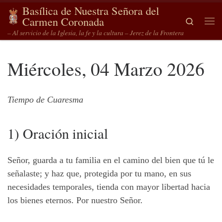
Basílica de Nuestra Señora del
Saltar al contenido
Carmen Coronada
Search
Me
– Al servicio de la Iglesia, la fe y la cultura – Jerez de la Frontera
Miércoles, 04 Marzo 2026
Tiempo de Cuaresma
1) Oración inicial
Señor, guarda a tu familia en el camino del bien que tú le
señalaste; y haz que, protegida por tu mano, en sus
necesidades temporales, tienda con mayor libertad hacia
los bienes eternos. Por nuestro Señor.