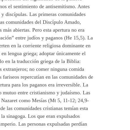
ianos el sentimiento de antisemitismo. Antes
os y discípulas. Las primeras comunidades
n las comunidades del Discípulo Amado,
 más abiertas. Pero esta apertura no era
ración” entre judíos y paganos (He 15,5). La
erten en la corriente religiosa dominante en
o en lengua griega; adoptar únicamente el
lo en la traducción griega de la Biblia:
los extranjeros; no comer ninguna comida
s fariseos repercutían en las comunidades de
ura para los paganos era irreversible. La
o mutuo entre cristianismo y judaísmo. Las
e Nazaret como Mesías (Mt 5, 11-12; 24,9-
de las comunidades cristianas temían esta
o la sinagoga. Los que eran expulsados
l imperio. Las personas expulsadas perdían