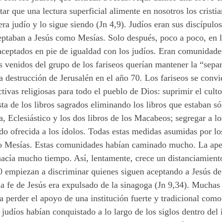
tar que una lectura superficial alimente en nosotros los crist
era judío y lo sigue siendo (Jn 4,9). Judíos eran sus discípul
aceptaban a Jesús como Mesías. Solo después, poco a poco, e
ceptados en pie de igualdad con los judíos. Eran comunidades
s venidos del grupo de los fariseos querían mantener la “sepa
a destrucción de Jerusalén en el año 70. Los fariseos se convi
tivas religiosas para todo el pueblo de Dios: suprimir el cult
ista de los libros sagrados eliminando los libros que estaban só
ía, Eclesiástico y los dos libros de los Macabeos; segregar a 
o ofrecida a los ídolos. Todas estas medidas asumidas por lo
o Mesías. Estas comunidades habían caminado mucho. La apert
 hacía mucho tiempo. Así, lentamente, crece un distanciamient
90 empiezan a discriminar quienes siguen aceptando a Jesús d
a fe de Jesús era expulsado de la sinagoga (Jn 9,34). Muchas 
ba perder el apoyo de una institución fuerte y tradicional com
s judíos habían conquistado a lo largo de los siglos dentro de