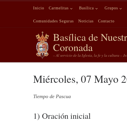
Saltar al contenido
Inicio
Carmelitas
Basílica
Grupos
Comunidades Seguras
Noticias
Contacto
Basílica de Nuest
Coronada
– Al servicio de la Iglesia, la fe y la cultura – J
Miércoles, 07 Mayo 
Tiempo de Pascua
1) Oración inicial