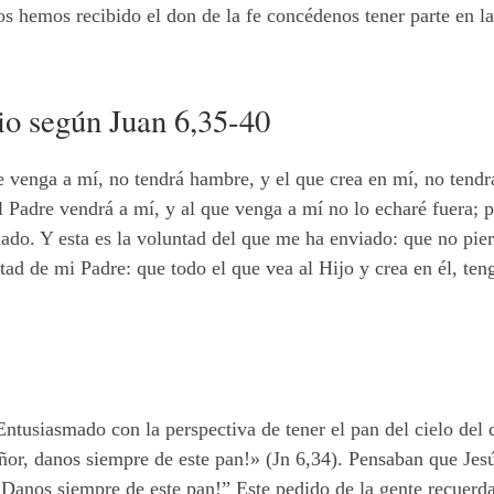
os hemos recibido el don de la fe concédenos tener parte en la
io según Juan 6,35-40
ue venga a mí, no tendrá hambre, y el que crea en mí, no tend
l Padre vendrá a mí, y al que venga a mí no lo echaré fuera; 
iado. Y esta es la voluntad del que me ha enviado: que no pie
ntad de mi Padre: que todo el que vea al Hijo y crea en él, ten
Entusiasmado con la perspectiva de tener el pan del cielo del
eñor, danos siempre de este pan!» (Jn 6,34). Pensaban que Jes
¡Danos siempre de este pan!” Este pedido de la gente recuerda