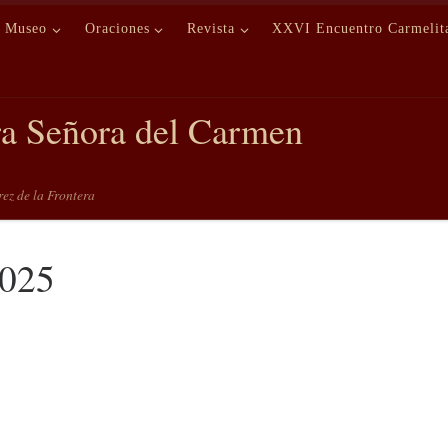
Museo
Oraciones
Revista
XXVI Encuentro Carmelit
ra Señora del Carmen
erez de la Frontera
2025