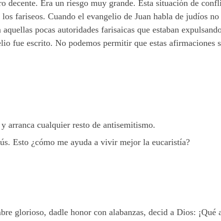
rro decente. Era un riesgo muy grande. Esta situación de confli
n los fariseos. Cuando el evangelio de Juan habla de judíos no
quellas pocas autoridades farisaicas que estaban expulsando a
lio fue escrito. No podemos permitir que estas afirmaciones s
 y arranca cualquier resto de antisemitismo.
sús. Esto ¿cómo me ayuda a vivir mejor la eucaristía?
bre glorioso, dadle honor con alabanzas, decid a Dios: ¡Qué a