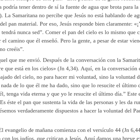
 podría tener dentro de sí la fuente de agua que brota para la 
). La Samaritana no percibe que Jesús no está hablando de ag
del pan material. Por eso, Jesús responde bien claramente: «
tendrá nunca sed”. Comer el pan del cielo es lo mismo que cre
el camino que él enseñó. Pero la gente, a pesar de estar viend
no creéis”.
quel que me envió. Después de la conversación con la Samarita
e que está en los cielos» (Jn 4,34). Aquí, en la conversación c
ajado del cielo, no para hacer mi voluntad, sino la voluntad d
nada de lo que él me ha dado, sino que lo resucite el último d
él, tenga vida eterna y que yo le resucite el último día.” Este
 Es éste el pan que sustenta la vida de las personas y les da 
iésemos verdaderamente dispuestos a hacer la voluntad del Pad
 evangelio de mañana comienza con el versículo 44 (Jn 6,44-5
 con los judíos, que critican a Jesús. Aquí damos una breve ex