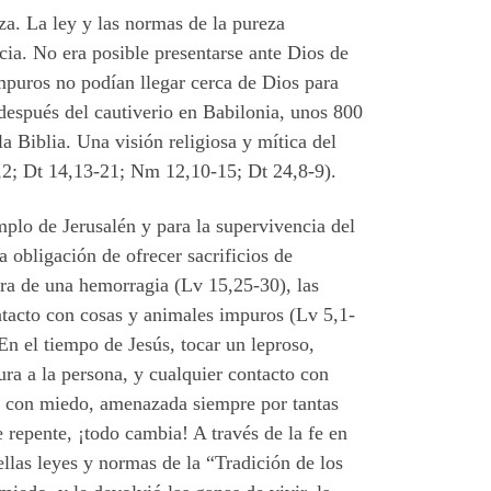
eza.
La
ley y las normas de la pureza
cia. No era posible presentarse ante Dios de
mpuros no podían llegar cerca de Dios para
 después del cautiverio en Babilonia, unos 800
a Biblia. Una visión religiosa y mítica del
7,2; Dt 14,13-21; Nm 12,10-15; Dt 24,8-9).
emplo de Jerusalén y para la supervivencia del
a obligación de ofrecer sacrificios de
ura de una hemorragia (Lv 15,25-30), las
ontacto con cosas y animales impuros (Lv 5,1-
En el tiempo de Jesús, tocar un leproso,
ura a la persona, y cualquier contacto con
ía con miedo, amenazada siempre por tantas
repente, ¡todo cambia! A través de la fe en
ellas leyes y normas de la “Tradición de los