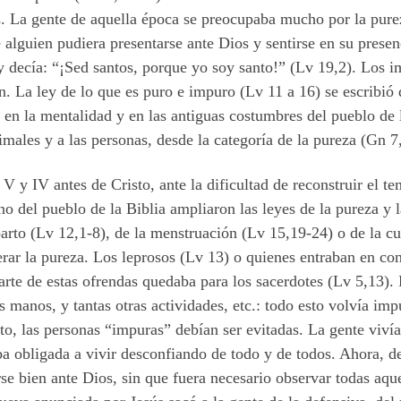
ús. La gente de aquella época se preocupaba mucho por la pur
 alguien pudiera presentarse ante Dios y sentirse en su presen
y decía: “¡Sed santos, porque
yo
soy santo!” (Lv 19,2). Los i
n. La ley de lo que es puro e impuro (Lv 11 a 16) se escribió
 en la mentalidad y en las antiguas costumbres del pueblo de l
imales y a las personas, desde la categoría de la pureza (Gn 
V y IV antes de Cristo, ante la dificultad de reconstruir el t
no del pueblo de la Biblia ampliaron las leyes de la pureza y l
parto (Lv 12,1-8), de la menstruación (Lv 15,19-24) o de la c
erar la pureza. Los leprosos (Lv 13) o quienes entraban en c
arte de estas ofrendas quedaba para los sacerdotes (Lv 5,13). 
 manos, y tantas otras actividades, etc.: todo esto volvía imp
to, las personas “impuras” debían ser evitadas. La gente viv
 obligada a vivir desconfiando de todo y de todos. Ahora, de 
rse bien ante Dios, sin que fuera necesario observar todas aqu