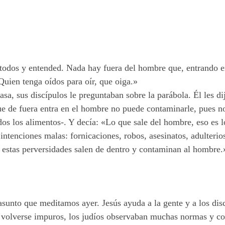
 todos y entended. Nada hay fuera del hombre que, entrando en
uien tenga oídos para oír, que oiga.»
asa, sus discípulos le preguntaban sobre la parábola. Él les d
e de fuera entra en el hombre no puede contaminarle, pues no 
odos los alimentos-. Y decía: «Lo que sale del hombre, eso es
intenciones malas: fornicaciones, robos, asesinatos, adulterios
as estas perversidades salen de dentro y contaminan al hombre.
asunto que meditamos ayer. Jesús ayuda a la gente y a los disc
no volverse impuros, los judíos observaban muchas normas y c