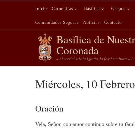
Saltar al contenido
Inicio
Carmelitas
Basílica
Grupos
Comunidades Seguras
Noticias
Contacto
Basílica de Nuest
Coronada
– Al servicio de la Iglesia, la fe y la cultura – J
Miércoles, 10 Febrero
Oración
Vela, Señor, con amor continuo sobre tu famil