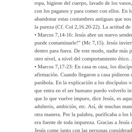
ropa, higiene del cuerpo, lavado de los vasos
con los paganos y para comer con ellos. En 
abandonar estas costumbres antiguas que nos 
la pureza (Cf. Col 2,16.20-22). La actitud de
•
Marcos 7,14-16: Jesús abre un nuevo sendero
puede contaminarle!” (Mc 7,15). Jesús inviert
dentro para fuera. De este modo, nadie más pr
otro nivel, a nivel del comportamiento ético
•
Marcos 7,17-23: En casa m casa, los discípu
afirmación. Cuando llegaron a casa pidieron u
parábola. En la explicación a los discípulos 
que entra en el ser humano puedo volverlo im
que lo que vuelve impuro, dice Jesús, es aque
adulterio, ambición, etc. Así, de muchas mane
otra manera. Por la palabra, purificaba a los
era fuente de toda impureza. Gracias a Jesús
Jesús come junto con las personas considera