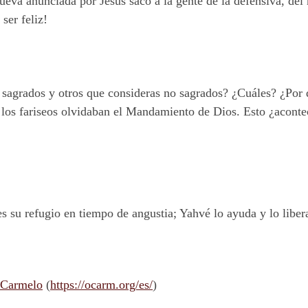
va anunciada por Jesús sacó a la gente de la defensiva, del m
 ser feliz!
 sagrados y otros que consideras no sagrados? ¿Cuáles? ¿Por
, los fariseos olvidaban el Mandamiento de Dios. Esto ¿aco
s su refugio en tiempo de angustia; Yahvé lo ayuda y lo liber
 Carmelo
(
https://ocarm.org/es/
)