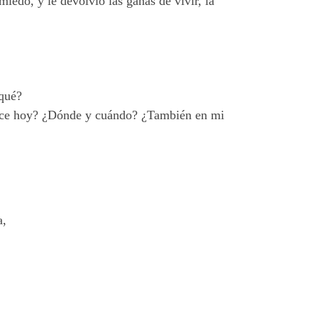
iedo, y le devolvió las ganas de vivir, la
 qué?
ntece hoy? ¿Dónde y cuándo? ¿También en mi
a,