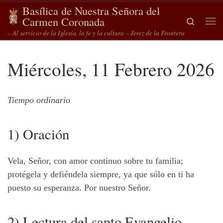
Basílica de Nuestra Señora del
Saltar al contenido
Carmen Coronada
Search
Me
– Al servicio de la Iglesia, la fe y la cultura – Jerez de la Frontera
Miércoles, 11 Febrero 2026
Tiempo ordinario
1) Oración
Vela, Señor, con amor continuo sobre tu familia;
protégela y defiéndela siempre, ya que sólo en ti ha
puesto su esperanza. Por nuestro Señor.
2) Lectura del santo Evangelio