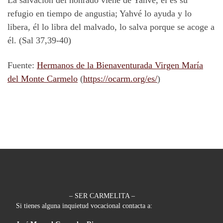
La salvación del honrado viene de Yahvé, él es su
refugio en tiempo de angustia; Yahvé lo ayuda y lo
libera, él lo libra del malvado, lo salva porque se acoge a
él. (Sal 37,39-40)
Fuente:
Hermanos de la Bienaventurada Virgen María
del Monte Carmelo
(
https://ocarm.org/es/
)
– SER CARMELITA –
Si tienes alguna inquietud vocacional contacta a: