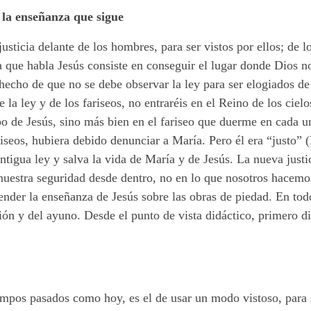
 la enseñanza que sigue
justicia delante de los hombres, para ser vistos por ellos; de 
la que habla Jesús consiste en conseguir el lugar donde Dios no
hecho de que no se debe observar la ley para ser elogiados de
de la ley y de los fariseos, no entraréis en el Reino de los ci
po de Jesús, sino más bien en el fariseo que duerme en cada u
ariseos, hubiera debido denunciar a María. Pero él era “justo” 
antigua ley y salva la vida de María y de Jesús. La nueva just
 nuestra seguridad desde dentro, no en lo que nosotros hacemo
tender la enseñanza de Jesús sobre las obras de piedad. En tod
ación y del ayuno. Desde el punto de vista didáctico, primero 
empos pasados como hoy, es el de usar un modo vistoso, para 