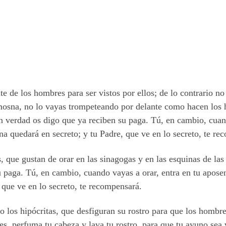
nte de los hombres para ser vistos por ellos; de lo contrario 
imosna, no lo vayas trompeteando por delante como hacen los hi
en verdad os digo que ya reciben su paga. Tú, en cambio, cu
sna quedará en secreto; y tu Padre, que ve en lo secreto, te re
 que gustan de orar en las sinagogas y en las esquinas de las 
paga. Tú, en cambio, cuando vayas a orar, entra en tu aposent
, que ve en lo secreto, te recompensará.
o los hipócritas, que desfiguran su rostro para que los homb
, perfuma tu cabeza y lava tu rostro, para que tu ayuno sea v