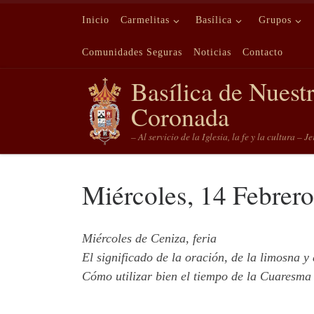
Saltar al contenido
Inicio
Carmelitas
Basílica
Grupos
Comunidades Seguras
Noticias
Contacto
Basílica de Nuest
Coronada
– Al servicio de la Iglesia, la fe y la cultura – J
Miércoles, 14 Febrer
Miércoles de Ceniza, feria
El significado de la oración, de la limosna y
Cómo utilizar bien el tiempo de la Cuaresma