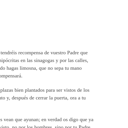
no tendréis recompensa de vuestro Padre que
pócritas en las sinagogas y por las calles,
ando hagas limosna, que no sepa tu mano
compensará.
plazas bien plantados para ser vistos de los
o y, después de cerrar la puerta, ora a tu
res vean que ayunan; en verdad os digo que ya
isto, no por los hombres, sino por tu Padre