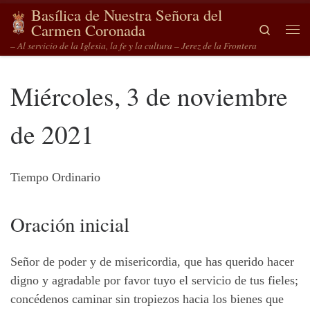
Basílica de Nuestra Señora del
Saltar al contenido
Carmen Coronada
Search
Me
– Al servicio de la Iglesia, la fe y la cultura – Jerez de la Frontera
Miércoles, 3 de noviembre
de 2021
Tiempo Ordinario
Oración
inicial
Señor de poder y de misericordia, que has querido hacer
digno y agradable por favor tuyo el servicio de tus fieles;
concédenos caminar sin tropiezos hacia los bienes que