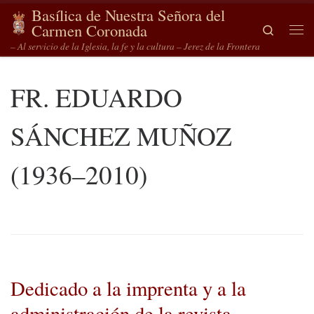
Basílica de Nuestra Señora del
Saltar al contenido
Carmen Coronada
Search
Me
– Al servicio de la Iglesia, la fe y la cultura – Jerez de la Frontera
FR. EDUARDO
SÁNCHEZ MUÑOZ
(1936–2010)
Dedicado a la imprenta y a la
administración de la revista