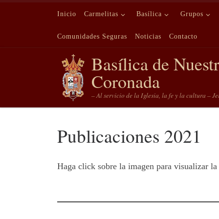
Saltar al contenido
Inicio
Carmelitas
Basílica
Grupos
Comunidades Seguras
Noticias
Contacto
Basílica de Nuest
Coronada
– Al servicio de la Iglesia, la fe y la cultura – J
Publicaciones 2021
Haga click sobre la imagen para visualizar la