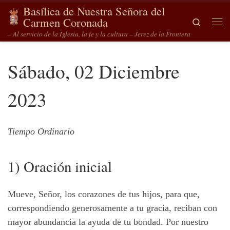
Basílica de Nuestra Señora del
Saltar al contenido
Carmen Coronada
Search
Me
– Al servicio de la Iglesia, la fe y la cultura – Jerez de la Frontera
Sábado, 02 Diciembre
2023
Tiempo Ordinario
1) Oración inicial
Mueve, Señor, los corazones de tus hijos, para que,
correspondiendo generosamente a tu gracia, reciban con
mayor abundancia la ayuda de tu bondad. Por nuestro