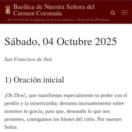
Basílica de Nuestra Señora del
Saltar al contenido
Carmen Coronada
Search
Me
– Al servicio de la Iglesia, la fe y la cultura – Jerez de la Frontera
Sábado, 04 Octubre 2025
San Francisco de Asís
1) Oración inicial
¡Oh Dios!, que manifiestas especialmente tu poder con el
perdón y la misericordia; derrama incesantemente sobre
nosotros tu gracia, para que, deseando lo que nos
prometes, consigamos los bienes del cielo. Por nuestro
Señor.