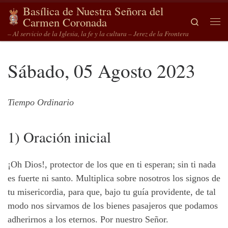
Basílica de Nuestra Señora del
Saltar al contenido
Carmen Coronada
Search
Me
– Al servicio de la Iglesia, la fe y la cultura – Jerez de la Frontera
Sábado, 05 Agosto 2023
Tiempo Ordinario
1) Oración inicial
¡Oh Dios!, protector de los que en ti esperan; sin ti nada
es fuerte ni santo. Multiplica sobre nosotros los signos de
tu misericordia, para que, bajo tu guía providente, de tal
modo nos sirvamos de los bienes pasajeros que podamos
adherirnos a los eternos. Por nuestro Señor.