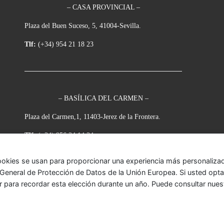
– CASA PROVINCIAL –
Plaza del Buen Suceso, 5, 41004-Sevilla.
Tlf:
(+34) 954 21 18 23
– BASÍLICA DEL CARMEN –
Plaza del Carmen,1, 11403-Jerez de la Frontera.
Tlf:
(+34) 956 34 14 34
ookies se usan para proporcionar una experiencia más personalizada
eneral de Protección de Datos de la Unión Europea. Si usted opta p
r para recordar esta elección durante un año. Puede consultar nue
onada
– Todos los derechos reservados