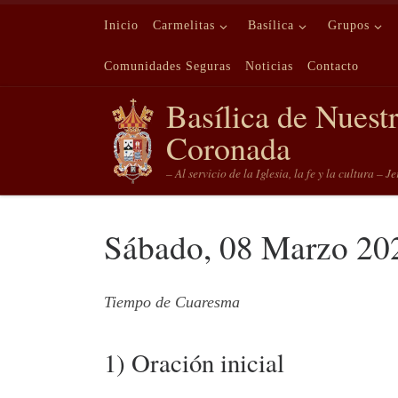
Saltar al contenido
Inicio
Carmelitas
Basílica
Grupos
Comunidades Seguras
Noticias
Contacto
Basílica de Nuest
Coronada
– Al servicio de la Iglesia, la fe y la cultura – J
Sábado, 08 Marzo 20
Tiempo de Cuaresma
1) Oración inicial