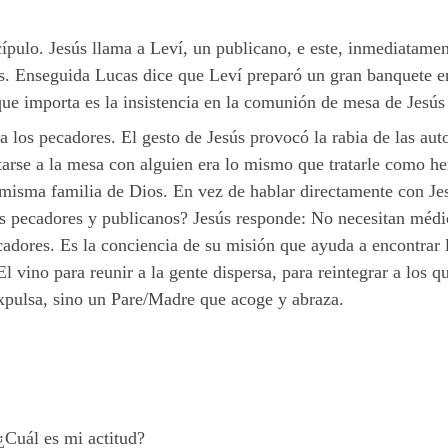
cípulo. Jesús llama a Leví, un publicano, e este, inmediatamen
os. Enseguida Lucas dice que Leví preparó un gran banquete e
que importa es la insistencia en la comunión de mesa de Jesús 
ra los pecadores. El gesto de Jesús provocó la rabia de las au
tarse a la mesa con alguien era lo mismo que tratarle como h
isma familia de Dios. En vez de hablar directamente con Jesú
s pecadores y publicanos? Jesús responde: No necesitan médic
cadores. Es la conciencia de su misión que ayuda a encontrar l
 vino para reunir a la gente dispersa, para reintegrar a los q
xpulsa, sino un Pare/Madre que acoge y abraza.
 ¿Cuál es mi actitud?