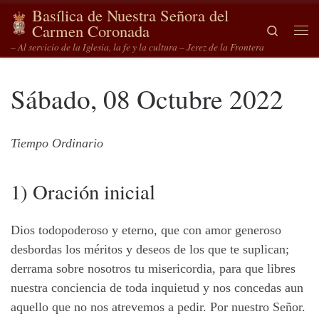
Basílica de Nuestra Señora del
Saltar al contenido
Carmen Coronada
Search
Me
– Al servicio de la Iglesia, la fe y la cultura – Jerez de la Frontera
Sábado, 08 Octubre 2022
Tiempo Ordinario
1) Oración inicial
Dios todopoderoso y eterno, que con amor generoso
desbordas los méritos y deseos de los que te suplican;
derrama sobre nosotros tu misericordia, para que libres
nuestra conciencia de toda inquietud y nos concedas aun
aquello que no nos atrevemos a pedir. Por nuestro Señor.