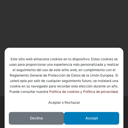
Este sitio web almacena cookies en tu dispositivo. Estas cookies se
usan para proporcionar una experiencia más personalizada y realizar
el seguimiento del uso de este witio web, en cumplimiento con el
Reglamento General de Protección de Datos de la Unión Europea. Si
usted opta por salir de cualquier seguimiento futuro, se instalará una
cookie en su navegador para recordar esta elección durante un año.
Puede consultar nuestra
Política de cookies
y
Política de privacidad
.
Aceptar o Rechazar
© 2026
Basílica de Nuestra Señora del Carmen Coronada
– Todos
los derechos reservados
Decline
Accept
Funciona con
WP
– Diseñado con el
Tema Customizr