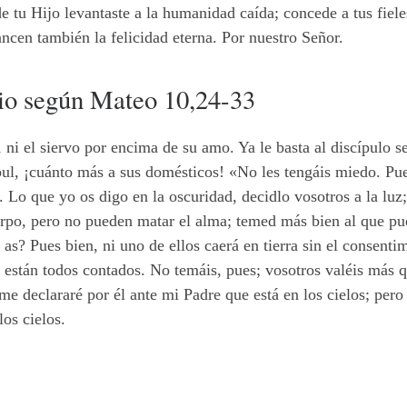
 tu Hijo levantaste a la humanidad caída; concede a tus fiele
ancen también la felicidad eterna. Por nuestro Señor.
lio según Mateo 10,24-33
 ni el siervo por encima de su amo. Ya le basta al discípulo 
bul, ¡cuánto más a sus domésticos! «No les tengáis miedo. Pu
. Lo que yo os digo en la oscuridad, decidlo vosotros a la luz;
erpo, pero no pueden matar el alma; temed más bien al que pue
as? Pues bien, ni uno de ellos caerá en tierra sin el consenti
a están todos contados. No temáis, pues; vosotros valéis más 
e declararé por él ante mi Padre que está en los cielos; pero
os cielos.