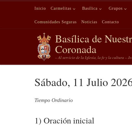
Saltar al contenido
Inicio
Carmelitas
Basílica
Grupos
Comunidades Seguras
Noticias
Contacto
Basílica de Nuest
Coronada
– Al servicio de la Iglesia, la fe y la cultura – J
Sábado, 11 Julio 202
Tiempo Ordinario
1) Oración inicial