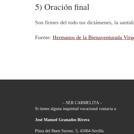
5) Oración final
Son firmes del todo tus dictámenes, la santida
Fuente:
Hermanos de la Bienaventurada Virg
– SER CARMELITA –
Si tienes alguna inquietud vocacional contacta a:
José Manuel Granados Rivera
Plaza del Buen Suceso, 5, 41004-Sevilla.