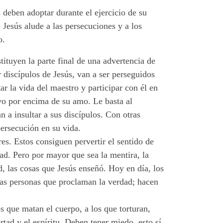
 deben adoptar durante el ejercicio de su
 Jesús alude a las persecuciones y a los
o.
ituyen la parte final de una advertencia de
r discípulos de Jesús, van a ser perseguidos
r la vida del maestro y participar con él en
rvo por encima de su amo. Le basta al
 a insultar a sus discípulos. Con otras
persecución en su vida.
s. Estos consiguen pervertir el sentido de
d. Pero por mayor que sea la mentira, la
, las cosas que Jesús enseñó. Hoy en día, los
las personas que proclaman la verdad; hacen
 que matan el cuerpo, a los que torturan,
tad y el espíritu. Deben tener miedo, esto sí,