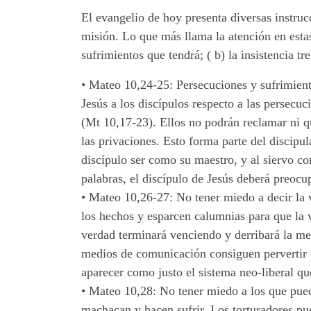
El evangelio de hoy presenta diversas instruc
misión. Lo que más llama la atención en estas
sufrimientos que tendrá; ( b) la insistencia t
•
Mateo 10,24-25: Persecuciones y sufrimiento
Jesús a los discípulos respecto a las persecuc
(Mt 10,17-23). Ellos no podrán reclamar ni qu
las privaciones. Esto forma parte del discipu
discípulo ser como su maestro, y al siervo co
palabras, el discípulo de Jesús deberá preocu
•
Mateo 10,26-27: No tener miedo a decir la v
los hechos y esparcen calumnias para que la 
verdad terminará venciendo y derribará la me
medios de comunicación consiguen pervertir e
aparecer como justo el sistema neo-liberal qu
•
Mateo 10,28: No tener miedo a los que puede
machacan y hacen sufrir. Los torturadores pue