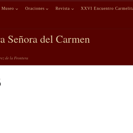
Museo
Oraciones
Revista
XXVI Encuentro Carmelit
ra Señora del Carmen
erez de la Frontera
6