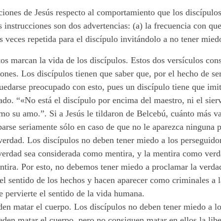
ciones de Jesús respecto al comportamiento que los discípulos
 instrucciones son dos advertencias: (a) la frecuencia con que
res veces repetida para el discípulo invitándolo a no tener mied
s marcan la vida de los discípulos. Estos dos versículos const
iones. Los discípulos tienen que saber que, por el hecho de se
edarse preocupado con esto, pues un discípulo tiene que imita
lado. “«No está el discípulo por encima del maestro, ni el sie
mo su amo.”. Si a Jesús le tildaron de Belcebú, cuánto más van
parse seriamente sólo en caso de que no le aparezca ninguna 
erdad. Los discípulos no deben tener miedo a los perseguidore
verdad sea considerada como mentira, y la mentira como verda
ntira. Por esto, no debemos tener miedo a proclamar la verdad
l sentido de los hechos y hacen aparecer como criminales a 
e pervierte el sentido de la vida humana.
n matar el cuerpo. Los discípulos no deben tener miedo a los
den matar el cuerpo, pero no consiguen matar en ellos la liber