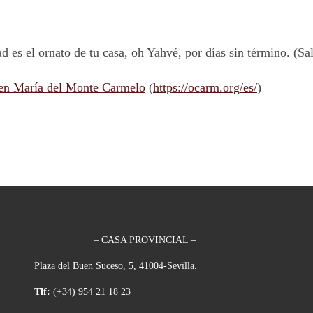
d es el ornato de tu casa, oh Yahvé, por días sin término. (Sa
en María del Monte Carmelo
(
https://ocarm.org/es/
)
– CASA PROVINCIAL –
Plaza del Buen Suceso, 5, 41004-Sevilla.
Tlf:
(+34) 954 21 18 23