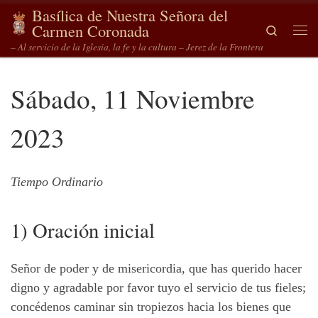
Basílica de Nuestra Señora del
Saltar al contenido
Carmen Coronada
Search
Me
– Al servicio de la Iglesia, la fe y la cultura – Jerez de la Frontera
Sábado, 11 Noviembre
2023
Tiempo Ordinario
1) Oración inicial
Señor de poder y de misericordia, que has querido hacer
digno y agradable por favor tuyo el servicio de tus fieles;
concédenos caminar sin tropiezos hacia los bienes que