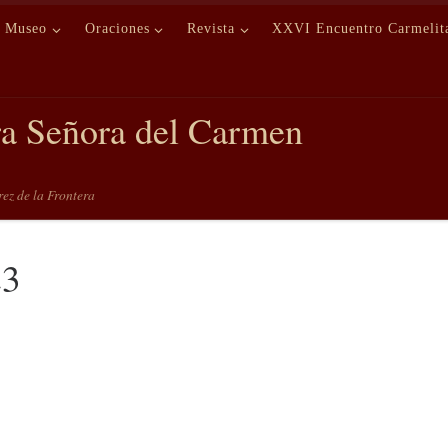
Museo
Oraciones
Revista
XXVI Encuentro Carmelit
ra Señora del Carmen
erez de la Frontera
23