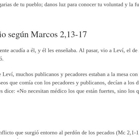
garias de tu pueblo; danos luz para conocer tu voluntad y la f
lio según Marcos 2,13-17
gente acudía a él, y él les enseñaba. Al pasar, vio a Leví, el 
ó.
e Leví, muchos publicanos y pecadores estaban a la mesa con 
riseos que comía con los pecadores y publicanos, decían a los
es dice: «No necesitan médico los que están fuertes, sino los q
onflicto que surgió entorno al perdón de los pecados (Mc 2,1-