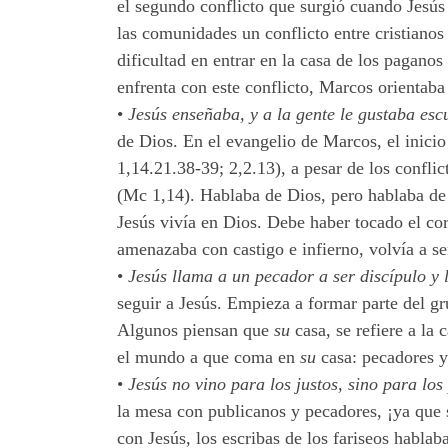
el segundo conflicto que surgió cuando Jesús
las comunidades un conflicto entre cristiano
dificultad en entrar en la casa de los pagano
enfrenta con este conflicto, Marcos orientab
•
Jesús enseñaba, y a la gente le gustaba es
de Dios. En el evangelio de Marcos, el inicio
1,14.21.38-39; 2,2.13), a pesar de los confli
(Mc 1,14). Hablaba de Dios, pero hablaba de é
Jesús vivía en Dios. Debe haber tocado el cor
amenazaba con castigo e infierno, volvía a s
•
Jesús llama a un pecador a ser discípulo y 
seguir a Jesús. Empieza a formar parte del gr
Algunos piensan que
su
casa, se refiere a la 
el mundo a que coma en
su
casa: pecadores y 
•
Jesús no vino para los justos, sino para lo
la mesa con publicanos y pecadores, ¡ya que 
con Jesús, los escribas de los fariseos hablab