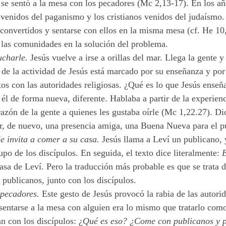
 se sentó a la mesa con los pecadores (Mc 2,13-17). En los a
s venidos del paganismo y los cristianos venidos del judaísmo
s convertidos y sentarse con ellos en la misma mesa (cf. He 10
a las comunidades en la solución del problema.
cucharle.
Jesús vuelve a irse a orillas del mar. Llega la gente 
 de la actividad de Jesús está marcado por su enseñanza y por
ctos con las autoridades religiosas. ¿Qué es lo que Jesús ense
l de forma nueva, diferente. Hablaba a partir de la experienc
azón de la gente a quienes les gustaba oírle (Mc 1,22.27). Di
er, de nuevo, una presencia amiga, una Buena Nueva para el p
le invita a comer a su casa.
Jesús llama a Leví un publicano, 
upo de los discípulos. En seguida, el texto dice literalmente:
E
casa de Leví. Pero la traducción más probable es que se trata d
publicanos, junto con los discípulos.
s pecadores.
Este gesto de Jesús provocó la rabia de las autori
sentarse a la mesa con alguien era lo mismo que tratarlo co
an con los discípulos: ¿
Qué es eso? ¿Come con publicanos y 