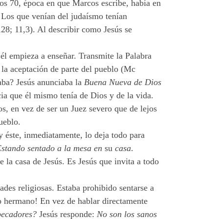
ños 70, época en que Marcos escribe, había en
. Los que venían del judaísmo tenían
,28; 11,3). Al describir como Jesús se
y él empieza a enseñar. Transmite la Palabra
 la aceptación de parte del pueblo (Mc
ñaba? Jesús anunciaba la
Buena Nueva de Dios
ia que él mismo tenía de Dios y de la vida.
os, en vez de ser un Juez severo que de lejos
ueblo.
y éste, inmediatamente, lo deja todo para
stando sentado a la mesa en
su
casa
.
e la casa de Jesús. Es Jesús que invita a todo
dades religiosas. Estaba prohibido sentarse a
mo hermano! En vez de hablar directamente
pecadores?
Jesús responde:
No son los sanos