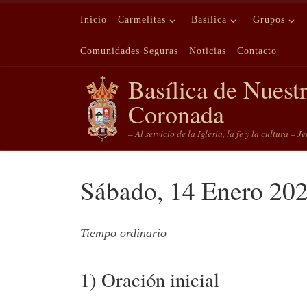
Saltar al contenido
Inicio
Carmelitas
Basílica
Grupos
Comunidades Seguras
Noticias
Contacto
Basílica de Nuest
Coronada
– Al servicio de la Iglesia, la fe y la cultura – J
Sábado, 14 Enero 20
Tiempo ordinario
1) Oración inicial