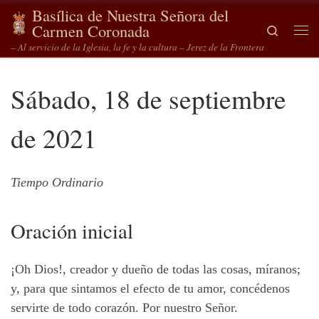
Basílica de Nuestra Señora del
Saltar al contenido
Carmen Coronada
Search
Me
– Al servicio de la Iglesia, la fe y la cultura – Jerez de la Frontera
Sábado, 18 de septiembre
de 2021
Tiempo
Ordinario
Oración
inicial
¡Oh Dios!, creador y dueño de todas las cosas, míranos;
y, para que sintamos el efecto de tu amor, concédenos
servirte de todo corazón. Por nuestro Señor.