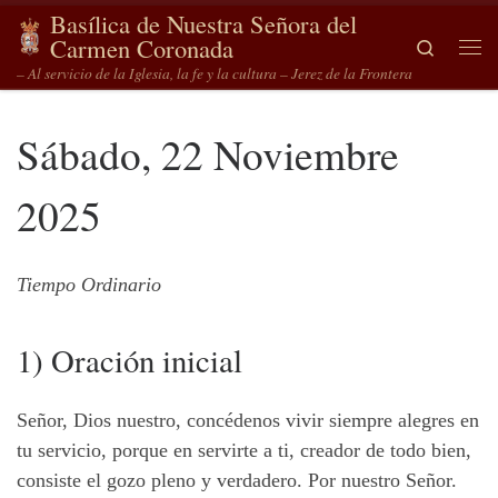
Basílica de Nuestra Señora del
Saltar al contenido
Carmen Coronada
Search
Me
– Al servicio de la Iglesia, la fe y la cultura – Jerez de la Frontera
Sábado, 22 Noviembre
2025
Tiempo Ordinario
1) Oración inicial
Señor, Dios nuestro, concédenos vivir siempre alegres en
tu servicio, porque en servirte a ti, creador de todo bien,
consiste el gozo pleno y verdadero. Por nuestro Señor.