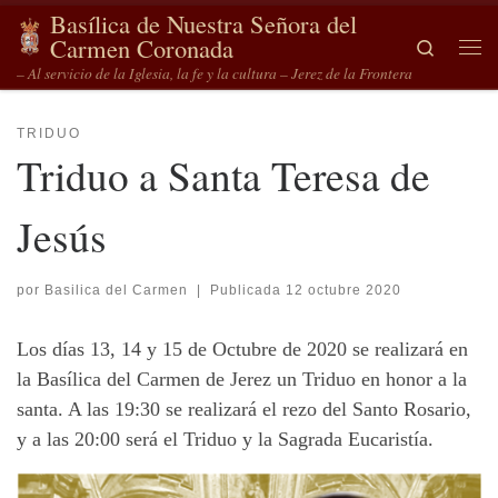
Basílica de Nuestra Señora del
Saltar al contenido
Carmen Coronada
Search
Me
– Al servicio de la Iglesia, la fe y la cultura – Jerez de la Frontera
TRIDUO
Triduo a Santa Teresa de
Jesús
por
Basilica del Carmen
|
Publicada
12 octubre 2020
Los días 13, 14 y 15 de Octubre de 2020 se realizará en
la Basílica del Carmen de Jerez un Triduo en honor a la
santa. A las 19:30 se realizará el rezo del Santo Rosario,
y a las 20:00 será el Triduo y la Sagrada Eucaristía.