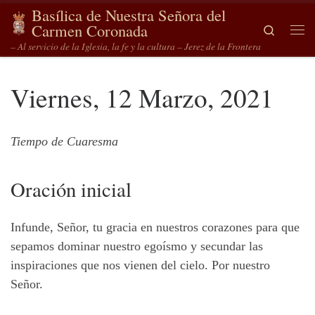
Basílica de Nuestra Señora del
Saltar al contenido
Carmen Coronada
Search
Me
– Al servicio de la Iglesia, la fe y la cultura – Jerez de la Frontera
Viernes, 12 Marzo, 2021
Tiempo de Cuaresma
Oración inicial
Infunde, Señor, tu gracia en nuestros corazones para que
sepamos dominar nuestro egoísmo y secundar las
inspiraciones que nos vienen del cielo. Por nuestro
Señor.