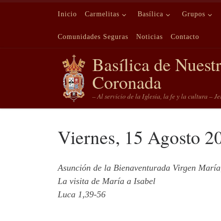
Saltar al contenido
Inicio
Carmelitas
Basílica
Grupos
Comunidades Seguras
Noticias
Contacto
Basílica de Nuest
Coronada
– Al servicio de la Iglesia, la fe y la cultura – J
Viernes, 15 Agosto 2
Asunción de la Bienaventurada Virgen María
La visita de María a Isabel
Luca 1,39-56