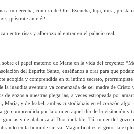
ina a tu derecha, con oro de Ofir. Escucha, hija, mira, presta 
ñor, ¡póstrate ante él!
an entre risas y alborozo al entrar en el palacio real.
 sobre el papel materno de María en la vida del creyente: “M
onsolación del Espíritu Santo, enséñanos a orar para que poda
ndote acogida y comprendida en tu íntimo secreto, prorrumpist
de la inaudita aventura ya comenzada de ser madre de Cristo 
s de gozos a nuestras plegarias, a veces estropeada por amarg
i, María, y de Isabel; ambas custodiabais en el corazón algo, 
rgo comprendida por la otra en aquel día de la visitación y tu
de gracias y de alabanza al Dios inefable. Tú, mujer del gozo 
brando en la humilde sierva. Maginificat es el grito, la expl