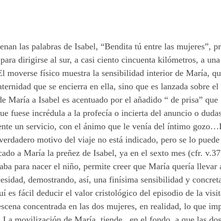
enan las palabras de Isabel, “Bendita tú entre las mujeres”, 
 para dirigirse al sur, a casi ciento cincuenta kilómetros, a una
El moverse físico muestra la sensibilidad interior de María, 
aternidad que se encierra en ella, sino que es lanzada sobre e
 de María a Isabel es acentuado por el añadido “ de prisa” que
e fuese incrédula a la profecía o incierta del anuncio o duda
nte un servicio, con el ánimo que le venía del íntimo gozo…
 verdadero motivo del viaje no está indicado, pero se lo puede
ado a María la preñez de Isabel, ya en el sexto mes (cfr. v.3
ltaba para nacer el niño, permite creer que María quería lleva
esidad, demostrando, así, una finísima sensibilidad y concret
es fácil deducir el valor cristológico del episodio de la visi
escena concentrada en las dos mujeres, en realidad, lo que imp
 La movilización de María, tiende , en el fondo, a que las do