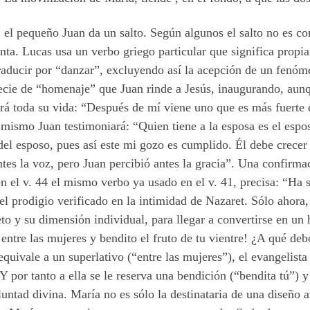
, el pequeño Juan da un salto. Según algunos el salto no es c
ta. Lucas usa un verbo griego particular que significa propia
raducir por “danzar”, excluyendo así la acepción de un fenóm
ecie de “homenaje” que Juan rinde a Jesús, inaugurando, aun
rá toda su vida: “Después de mí viene uno que es más fuerte q
 mismo Juan testimoniará: “Quien tiene a la esposa es el espo
 del esposo, pues así este mi gozo es cumplido. Él debe crecer 
es la voz, pero Juan percibió antes la gracia”. Una confirma
n el v. 44 el mismo verbo ya usado en el v. 41, precisa: “Ha 
 el prodigio verificado en la intimidad de Nazaret. Sólo ahora,
eto y su dimensión individual, para llegar a convertirse en un
 entre las mujeres y bendito el fruto de tu vientre! ¿A qué d
uivale a un superlativo (“entre las mujeres”), el evangelista q
Y por tanto a ella se le reserva una bendición (“bendita tú”) y
untad divina. María no es sólo la destinataria de una diseño 