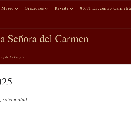
Museo
Oraciones
Revista
XXVI Encuentro Carmelit
ra Señora del Carmen
erez de la Frontera
025
, solemnidad