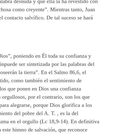
alabra desnuda y que ella la ha revestido con
ichosa como creyente”. Mientras tanto, Juan
l contacto salvífico. De tal suceso se hará
Dios”, poniendo en Él toda su confianza y
npuede ser sintetizada por las palabras del
oseerán la tierra”. En el Salmo 86,6, el
metido, como también el sentimiento de
éllos que ponen en Dios una confianza
 orgullosos, por el contrario, son los que
ra alegrarse, porque Dios glorifica a los
nto del pobre del A. T. , es la del
uma en el orgullo (Lc 18,9-14). En definitiva
an este himno de salvación, que reconoce