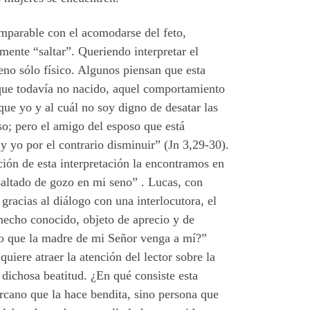
omparable con el acomodarse del feto,
mente “saltar”. Queriendo interpretar el
eno sólo físico. Algunos piensan que esta
que todavía no nacido, aquel comportamiento
ue yo y al cuál no soy digno de desatar las
so; pero el amigo del esposo que está
y yo por el contrario disminuir” (Jn 3,29-30).
ción de esta interpretación la encontramos en
saltado de gozo en mi seno” . Lucas, con
 gracias al diálogo con una interlocutora, el
 hecho conocido, objeto de aprecio y de
ebo que la madre de mi Señor venga a mí?”
uiere atraer la atención del lector sobre la
 dichosa beatitud. ¿En qué consiste esta
arcano que la hace bendita, sino persona que