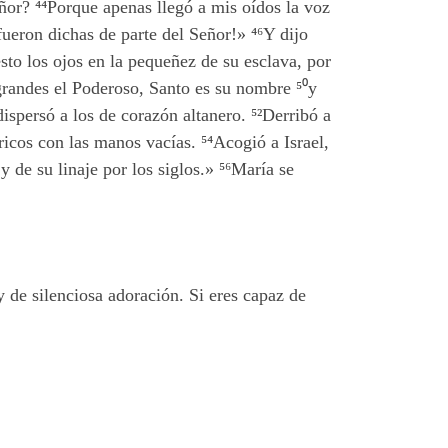
ñor? ⁴⁴
Porque apenas llegó a mis oídos la voz
fueron dichas de parte del Señor!» ⁴⁶
Y dijo
sto los ojos en la pequeñez de su esclava, por
grandes el Poderoso, Santo es su nombre
⁵⁰
y
ispersó a los de corazón altanero. ⁵²
Derribó a
ricos con las manos vacías.
⁵⁴
Acogió a Israel,
 de su linaje por los siglos.»
⁵⁶
María se
y de silenciosa adoración. Si eres capaz de