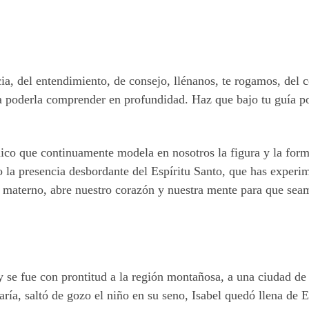
ncia, del entendimiento, de consejo, llénanos, te rogamos, del
para poderla comprender en profundidad. Haz que bajo tu guía
nico que continuamente modela en nosotros la figura y la form
o la presencia desbordante del Espíritu Santo, que has experim
o materno, abre nuestro corazón y nuestra mente para que seam
y se fue con prontitud a la región montañosa, a una ciudad de
ría, saltó de gozo el niño en su seno, Isabel quedó llena de Es