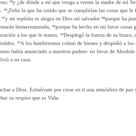
seno;
⁴³
y ¿de dónde a mí que venga a verme la madre de mi Se
. ⁴⁵
¡Feliz la que ha creído que se cumplirían las cosas que le 
 ⁴⁷
y mi espíritu se alegra en Dios mi salvador ⁴⁸
porque ha pue
lamarán bienaventurada,
⁴⁹
porque ha hecho en mi favor cosas 
eración a los que le temen.
⁵¹
Desplegó la fuerza de su brazo, d
mildes. ⁵³
A los hambrientos colmó de bienes y despidió a los 
como había anunciado a nuestros padres- en favor de Abrahán y
lvió a su casa.
uchar a Dios. Esfuérzate por crear en ti una atmósfera de paz 
char su respiro que es Vida.