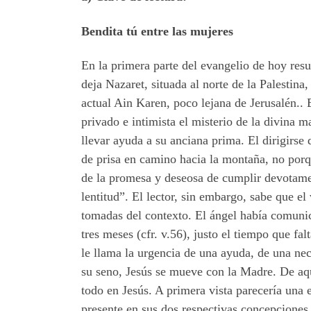
Bendita tú entre las mujeres
En la primera parte del evangelio de hoy resu
deja Nazaret, situada al norte de la Palestina,
actual Ain Karen, poco lejana de Jerusalén.. 
privado e intimista el misterio de la divina m
llevar ayuda a su anciana prima. El dirigirse
de prisa en camino hacia la montaña, no porqu
de la promesa y deseosa de cumplir devotame
lentitud”. El lector, sin embargo, sabe que el
tomadas del contexto. El ángel había comunic
tres meses (cfr. v.56), justo el tiempo que fa
le llama la urgencia de una ayuda, de una nec
su seno, Jesús se mueve con la Madre. De aquí 
todo en Jesús. A primera vista parecería una 
presente en sus dos respectivas concepciones.