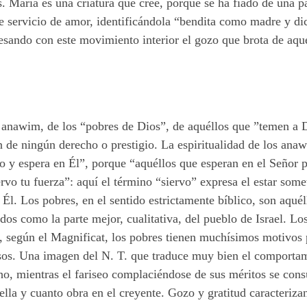
s. María es una criatura que cree, porque se ha fiado de una p
te servicio de amor, identificándola “bendita como madre y d
resando con este movimiento interior el gozo que brota de aque
s anawim, de los “pobres de Dios”, de aquéllos que ”temen a 
de ningún derecho o prestigio. La espiritualidad de los anawi
o y espera en Él”, porque “aquéllos que esperan en el Señor p
iervo tu fuerza”: aquí el término “siervo” expresa el estar so
a Él. Los pobres, en el sentido estrictamente bíblico, son aqu
os como la parte mejor, cualitativa, del pueblo de Israel. Los
 según el Magnificat, los pobres tienen muchísimos motivos pa
sos. Una imagen del N. T. que traduce muy bien el comportamie
o, mientras el fariseo complaciéndose de sus méritos se cons
ella y cuanto obra en el creyente. Gozo y gratitud caracteriz