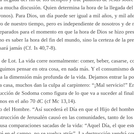
a mucha discusión. Quien determina la hora de la llegada del 
onos). Para Dios, un día puede ser igual a mil años, y mil año
ro de nuestro tiempo, pero es independiente de nosotros y d
preparados para el momento en que la hora de Dios se hizo pre
o es saber la hora del fin del mundo, sino la certeza de la pre
ará jamás (Cf. Is 40,7-8).
e Lot. La vida corre normalmente: comer, beber, casarse, com
guimos pensar en otra cosa, en nada más. Y el consumismo de
a la dimensión más profunda de la vida. Dejamos entrar la polil
a casa, muchos dan la culpa al carpintero: “¡Mal servicio!” En 
ucción de Sodoma como figura de lo que va a suceder al final 
anos en el año 70 dC (cf Mc 13,14).
jo del Hombre. “Así sucederá el Día en que el Hijo del hombre 
strucción de Jerusalén causó en las comunidades, tanto de los
s usa comparaciones sacadas de la vida: “Aquel Día, el que esté
sté en el campo, no se vuelva atrás”. La destrucción vendrá co