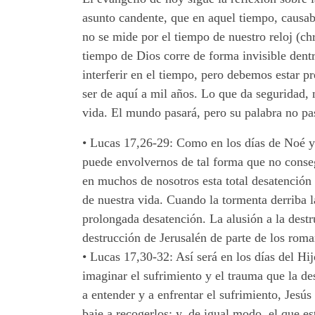
asunto candente, que en aquel tiempo, causab
no se mide por el tiempo de nuestro reloj (chr
tiempo de Dios corre de forma invisible dent
interferir en el tiempo, pero debemos estar 
ser de aquí a mil años. Lo que da seguridad, n
vida. El mundo pasará, pero su palabra no pas
•
Lucas 17,26-29: Como en los días de Noé y d
puede envolvernos de tal forma que no conse
en muchos de nosotros esta total desatención 
de nuestra vida. Cuando la tormenta derriba l
prolongada desatención. La alusión a la destr
destrucción de Jerusalén de parte de los rom
•
Lucas 17,30-32: Así será en los días del Hi
imaginar el sufrimiento y el trauma que la de
a entender y a enfrentar el sufrimiento, Jesú
baje a recogerlos; y, de igual modo, el que e