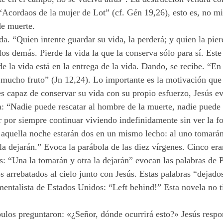
Acordaos de la mujer de Lot” (cf. Gén 19,26), esto es, no mir
de muerte.
a. “Quien intente guardar su vida, la perderá; y quien la pierd
os demás. Pierde la vida la que la conserva sólo para sí. Este
 la vida está en la entrega de la vida. Dando, se recibe. “En 
a mucho fruto” (Jn 12,24). Lo importante es la motivación qu
es capaz de conservar su vida con su propio esfuerzo, Jesús e
da: “Nadie puede rescatar al hombre de la muerte, nadie puede 
ar por siempre continuar viviendo indefinidamente sin ver la fo
 aquella noche estarán dos en un mismo lecho: al uno tomarán 
 la dejarán.” Evoca la parábola de las diez vírgenes. Cinco er
s: “Una la tomarán y otra la dejarán” evocan las palabras de 
 arrebatados al cielo junto con Jesús. Estas palabras “dejados 
entalista de Estados Unidos: “Left behind!” Esta novela no ti
los preguntaron: «¿Señor, dónde ocurrirá esto?» Jesús respon