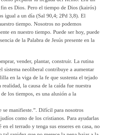
fin es Dios. Pero el tiempo de Dios (kairós)
s igual a un día (Sal 90,4; 2Pd 3,8). El
e nuestro tiempo. Nosotros no podemos
sente en nuestro tiempo. Puede ser hoy, puede
sencia de la Palabra de Jesús presente en la
prar, vender, plantar, construir. La rutina
l sistema neoliberal contribuye a aumentar
la en la viga de la fe que sustenta el tejado
realidad, la causa de la caída fue nuestra
de los tiempos, es una alusión a la
se manifieste.”. Difícil para nosotros
 judíos como de los cristianos. Para ayudarlas
 en el terrado y tenga sus enseres en casa, no
n tal rapidez que no merece la pena bajar a la