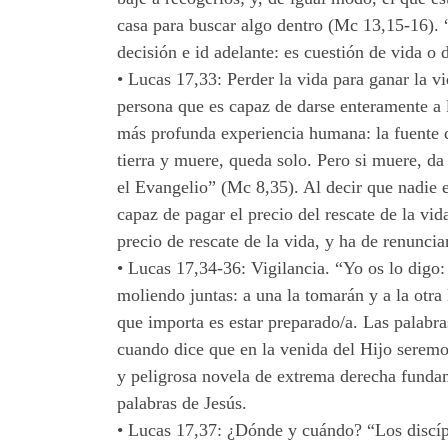
casa para buscar algo dentro (Mc 13,15-16). “
decisión e id adelante: es cuestión de vida o 
•
Lucas 17,33: Perder la vida para ganar la vid
persona que es capaz de darse enteramente a l
más profunda experiencia humana: la fuente de
tierra y muere, queda solo. Pero si muere, d
el Evangelio” (Mc 8,35). Al decir que nadie 
capaz de pagar el precio del rescate de la vi
precio de rescate de la vida, y ha de renunci
•
Lucas 17,34-36: Vigilancia. “Yo os lo digo:
moliendo juntas: a una la tomarán y a la otra
que importa es estar preparado/a. Las palabra
cuando dice que en la venida del Hijo seremos
y peligrosa novela de extrema derecha fundam
palabras de Jesús.
•
Lucas 17,37: ¿Dónde y cuándo? “Los discípu