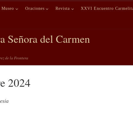
Museo
Oraciones
Revista
XXVI Encuentro Carmelit
ra Señora del Carmen
erez de la Frontera
re 2024
esia