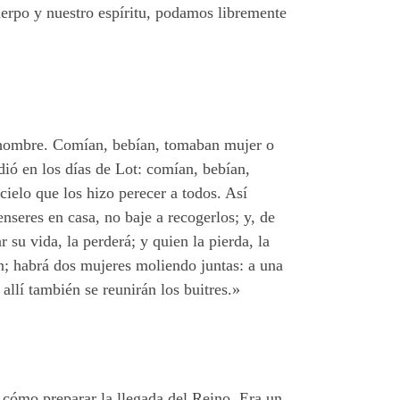
uerpo y nuestro espíritu, podamos libremente
el hombre. Comían, bebían, tomaban mujer o
dió en los días de Lot: comían, bebían,
cielo que los hizo perecer a todos. Así
nseres en casa, no baje a recogerlos; y, de
su vida, la perderá; y quien la pierda, la
án; habrá dos mujeres moliendo juntas: a una
allí también se reunirán los buitres.»
e cómo preparar la llegada del Reino. Era un