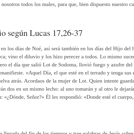
 nosotros todos los males, para que, bien dispuesto nuestro c
lio según Lucas 17,26-37
 en los días de Noé, así será también en los días del Hijo d
rca; vino el diluvio y los hizo perecer a todos. Lo mismo suce
ro el día que salió Lot de Sodoma, llovió fuego y azufre del 
manifieste. «Aquel Día, el que esté en el terrado y tenga sus e
elva atrás. Acordaos de la mujer de Lot. Quien intente guardar 
arán dos en un mismo lecho: al uno tomarán y al otro le dejar
on: «¿Dónde, Señor?» Él les respondió: «Donde esté el cuerpo, 
la llegada del fin de los tiempos y trae palabras de Jesús sobr