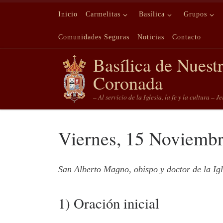
Saltar al contenido
Inicio
Carmelitas
Basílica
Grupos
Comunidades Seguras
Noticias
Contacto
Basílica de Nuest
Coronada
– Al servicio de la Iglesia, la fe y la cultura – J
Viernes, 15 Noviemb
San Alberto Magno, obispo y doctor de la Igl
1) Oración inicial