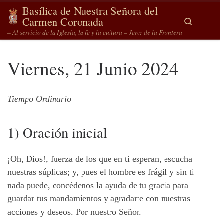
Basílica de Nuestra Señora del
Saltar al contenido
Carmen Coronada
Search
Me
– Al servicio de la Iglesia, la fe y la cultura – Jerez de la Frontera
Viernes, 21 Junio 2024
Tiempo Ordinario
1) Oración inicial
¡Oh, Dios!, fuerza de los que en ti esperan, escucha
nuestras súplicas; y, pues el hombre es frágil y sin ti
nada puede, concédenos la ayuda de tu gracia para
guardar tus mandamientos y agradarte con nuestras
acciones y deseos. Por nuestro Señor.