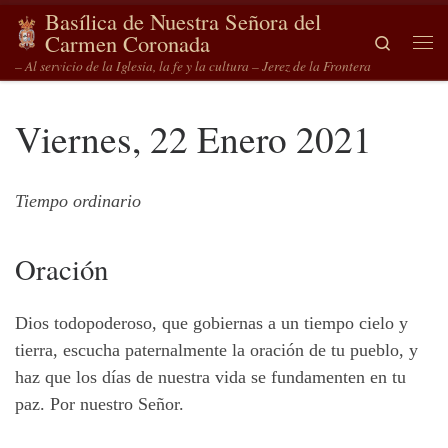
Basílica de Nuestra Señora del
Saltar al contenido
Carmen Coronada
Search
Me
– Al servicio de la Iglesia, la fe y la cultura – Jerez de la Frontera
Viernes, 22 Enero 2021
Tiempo ordinario
Oración
Dios todopoderoso, que gobiernas a un tiempo cielo y
tierra, escucha paternalmente la oración de tu pueblo, y
haz que los días de nuestra vida se fundamenten en tu
paz. Por nuestro Señor.