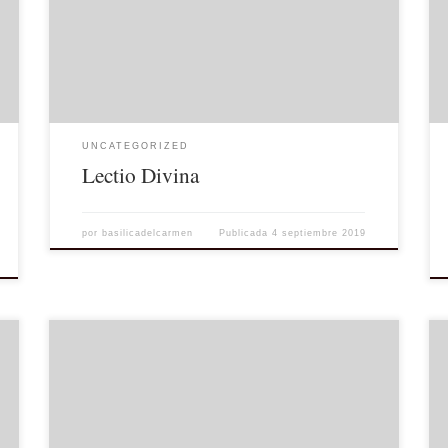
en los formatos ebook y PDF. Se puede acceder a ella
pulsando aquí o en el menú «Oraciones«, submenú
«Lectio Divina«. Allí se podrá descargar un fichero
que contiene la Lectio Divina de […]
UNCATEGORIZED
Lectio Divina
por
basilicadelcarmen
Publicada
4 septiembre 2019
Vídeo sobre la salida procesional de la Virgen del
Carmen de Jerez el 16 de Julio de 2019 [youtube
https://www.youtube.com/watch?