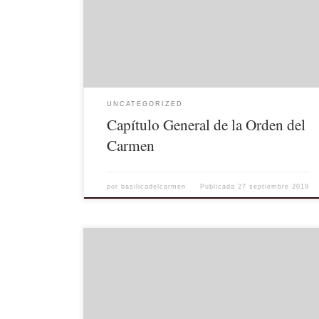
27 del mes de septiembre, salió elegido como nuevo
Prior General de la Orde del Carmen, el Padre Mícéal
O’Neill, el día 17 de dicho mes, festividad de San
Alberto de […]
UNCATEGORIZED
Capítulo General de la Orden del
Carmen
por
basilicadelcarmen
Publicada
27 septiembre 2019
Los Laicos de la Provincia Bética Carmelita se reúnen
cada año para intensificar los lazos de fraternidad y de
Fe en Jesús y María. Este año el encuentro se realizará