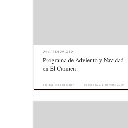
UNCATEGORIZED
Programa de Adviento y Navidad
en El Carmen
por
basilicadelcarmen
Publicada
2 diciembre 2019
En el Capítulo General de la Orden del Carmen,
celebrado en el Carmelo de Sassone, Italia, del 10 al