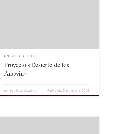
En el apartado de Espiritualidad se ha publicado un
artículo sobre el proyecto denominado el «Desierto de
los Anawin«, que invita a vivir la experiencia de
adentrarse en el desierto y ser purificados, y estar
preparados para el encuentro con el Señor, para acoger
su Palabra. El Desierto de los […]
UNCATEGORIZED
Proyecto «Desierto de los
Anawin»
por
basilicadelcarmen
Publicada
5 diciembre 2019