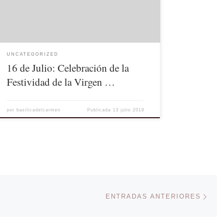
devotos de la Virgen para felicitarla con el Canto de
[…]
UNCATEGORIZED
16 de Julio: Celebración de la
Festividad de la Virgen …
por
basilicadelcarmen
Publicada
13 julio 2019
En
ENTRADAS ANTERIORES