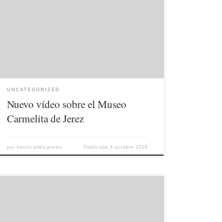
Se ha publicado un nuevo vídeo sobre el Museo
Carmelita de Jerez en la sección correspondiente al
museo. Lo incluimos aquí para deleite y gozo de
todos. [youtube https://www.youtube.com/watch?
v=0ZCl7km0-QY&w=560&h=315]
UNCATEGORIZED
Nuevo vídeo sobre el Museo
Carmelita de Jerez
por
basilicadelcarmen
Publicada
3 octubre 2019
Se ha publicado un nuevo vídeo sobre el Museo
Carmelita de Jerez en la sección correspondiente. Lo