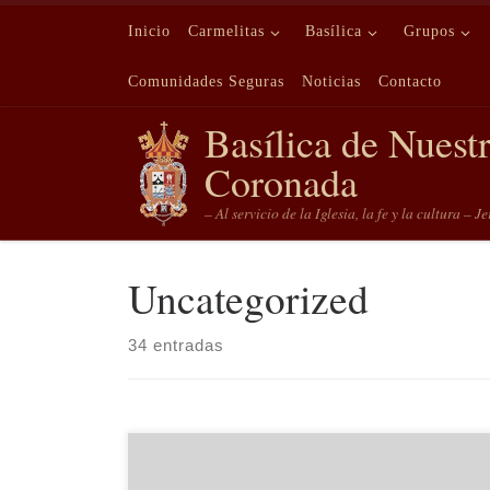
Saltar al contenido
Inicio
Carmelitas
Basílica
Grupos
Comunidades Seguras
Noticias
Contacto
Basílica de Nuest
Coronada
– Al servicio de la Iglesia, la fe y la cultura – J
Uncategorized
34 entradas