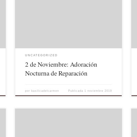
Adoración Nocturna de Reparación al Corazón Herido
de Cristo en la Basílica de Nuestra Señora del Carmen
de Jerez de la Frontera. El programa de actividades es
el siguiente: 20:30 Misa de reparación. 21:00
Adoración eucarística con alabanza musical y silencio.
[…]
UNCATEGORIZED
2 de Noviembre: Adoración
Nocturna de Reparación
por
basilicadelcarmen
Publicada
1 noviembre 2019
Se encuentran disponibles en nuestra web los enlaces
para descargar la Lectio Divina de los distintos meses