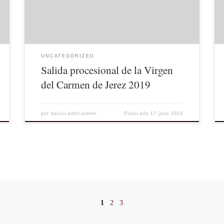
v=BZ5nuCXDRaM&w=560&h=315]
UNCATEGORIZED
Salida procesional de la Virgen
del Carmen de Jerez 2019
por
basilicadelcarmen
Publicada
17 julio 2019
1
2
3