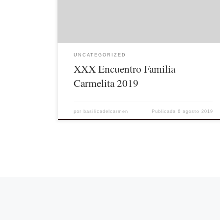
el próximo 19 de Octubre en Córdoba. Os esperamos.
UNCATEGORIZED
XXX Encuentro Familia
Carmelita 2019
por
basilicadelcarmen
Publicada
6 agosto 2019
Navegación de entradas