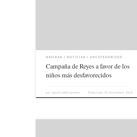
La Hermandad del Carmen hace entrega de un gran
lote de juguetes nuevos a sus Majestades los Reyes de
Oriente, para que lo hagan llegar a los niños con
menos recursos.
NAVIDAD
NOTICIAS
UNCATEGORIZED
Campaña de Reyes a favor de los
niños más desfavorecidos
por
basilicadelcarmen
Publicada
31 diciembre 2019