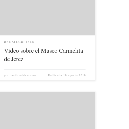
incluimos aquí para deleite y gozo de todos.
[youtube https://www.youtube.com/watch?
v=fIZjx9bGPsk&w=560&h=315]
UNCATEGORIZED
Vídeo sobre el Museo Carmelita
de Jerez
por
basilicadelcarmen
Publicada
19 agosto 2019
El 16 de Julio de 2019, Festividad de la Virgen del
Carmen, se realizarán en nuestra Basílica las siguientes
actividades: Salve de Media Noche A las 12 de la
noche del 15 al 16 de Julio nos reunimos todos los