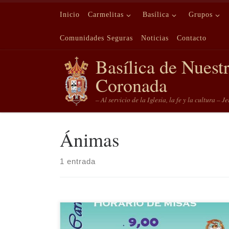
Saltar al contenido
Inicio
Carmelitas
Basílica
Grupos
Comunidades Seguras
Noticias
Contacto
Basílica de Nuest
Coronada
– Al servicio de la Iglesia, la fe y la cultura – J
Ánimas
1 entrada