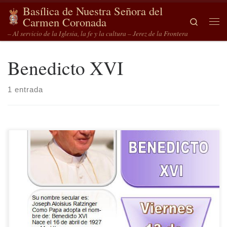
Basílica de Nuestra Señora del
Saltar al contenido
Carmen Coronada
Search
Me
– Al servicio de la Iglesia, la fe y la cultura – Jerez de la Frontera
Benedicto XVI
1 entrada
El viernes 13 de Enero de 2023 a las 20:00 se celebrará en la
Basílica del Carmen un Funeral por el alma de Benedicto XVI.