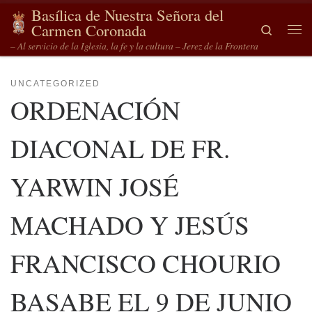
Basílica de Nuestra Señora del
Saltar al contenido
Carmen Coronada
Search
Me
– Al servicio de la Iglesia, la fe y la cultura – Jerez de la Frontera
UNCATEGORIZED
ORDENACIÓN
DIACONAL DE FR.
YARWIN JOSÉ
MACHADO Y JESÚS
FRANCISCO CHOURIO
BASABE EL 9 DE JUNIO